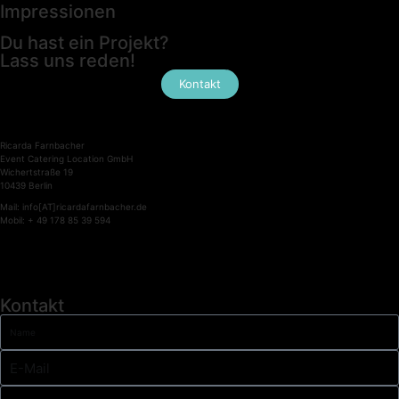
Impressionen
Du hast ein Projekt?
Lass uns reden!
Kontakt
Ricarda Farnbacher
Event Catering Location GmbH
Wichertstraße 19
10439 Berlin
Mail: info[AT]ricardafarnbacher.de
Mobil: + 49 178 85 39 594
Kontakt