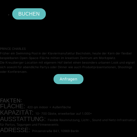
BUCHEN
PRINCE CHARLES
Früher ein Swimming Pool in der Klaviermanufaktur Bechstein, heute der Kern der flexibel
bespielbaren Open-Space-Fläche mitten im kreativen Zentrum am Moritzplatz.
Die Kreuzberger Location mit eigenem Hof bietet einen besonders urbanen Look und eignet
sich sowohl für abendliche Partys oder Dinner wie auch Produktpräsentationen, Shootings
oder Konferenzen.
Anfragen
FAKTEN:
FLÄCHE:
420 qm indoor + Außenfläche
KAPAZITÄT:
10- 700 Gäste, erweiterbar auf 1.000+
AUSSTATTUNG:
Flexible Raumnutzung, Licht-, Sound und Netz-Infrastruktur
für Partys, Tagungen und Firmenevents
ADRESSE:
Prinzenstraße 84.1, 10969 Berlin